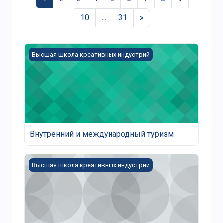
Следующая страниц
10
…
31
»
Изображение курса Внутренний и международный
Высшая школа креативных индустрий
Внутренний и международный туризм
Внутренний и международный туризм
Изображение курса Брендинг туристских территор
Высшая школа креативных индустрий