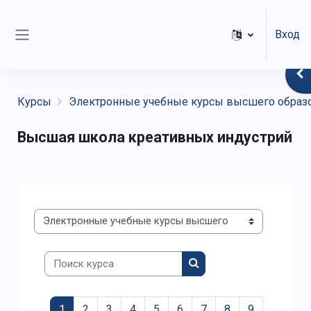
Перейти к основному содержанию
Вход
Боковая панель
От
Курсы
Электронные учебные курсы высшего образ
Высшая школа креативных индустрий
Категории курсов
Поиск курса
Поиск курса
(текущая)
1
2
3
4
5
6
7
8
9