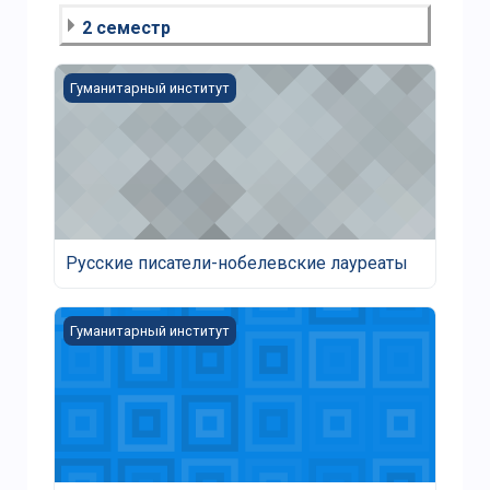
2 семестр
Изображение курса Русские писатели-нобелевски
Гуманитарный институт
Русские писатели-нобелевские лауреаты
Русские писатели-нобелевские лауреаты
Изображение курса Локальный текст в национальн
Гуманитарный институт