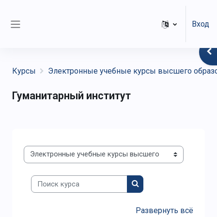
Перейти к основному содержанию
Вход
Боковая панель
От
Курсы
Электронные учебные курсы высшего образ
Гуманитарный институт
Категории курсов
Поиск курса
Поиск курса
Развернуть всё