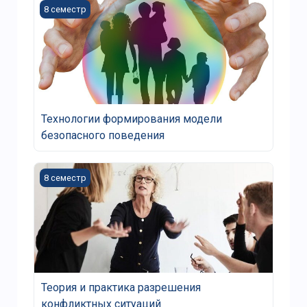
课程图片 Технологии формирования модели безопас
8 семестр
Технологии формирования модели безопасного по
Технологии формирования модели
безопасного поведения
课程图片 Теория и практика разрешения конфликтн
8 семестр
Теория и практика разрешения конфликтных ситуа
Теория и практика разрешения
конфликтных ситуаций