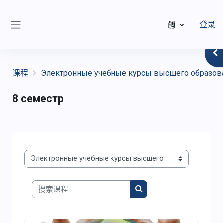
跳到主要内容
登录
停靠面板
打
课程
Электронные учебные курсы высшего образов
8 семестр
课程类别
搜索课程
搜索课程